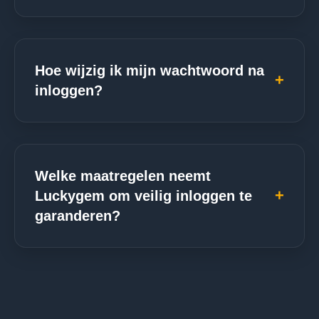
2FA is niet altijd verplicht, maar wordt sterk
aangeraden om je account extra te
beveiligen. Je activeert het eenvoudig in je
Hoe wijzig ik mijn wachtwoord na
accountinstellingen.
inloggen?
Ga in je profiel naar het gedeelte ‘Beveiliging’
of ‘Wachtwoord wijzigen’ en volg de stappen
om een nieuw wachtwoord in te stellen. Kies
Welke maatregelen neemt
altijd een uniek en sterk wachtwoord dat je
Luckygem om veilig inloggen te
niet elders gebruikt.
garanderen?
Luckygem gebruikt versleutelde verbindingen,
moderne beveiligingsprotocollen en controles
op verdachte activiteiten. Daarnaast kun je
zelf extra bescherming inschakelen, zoals 2FA