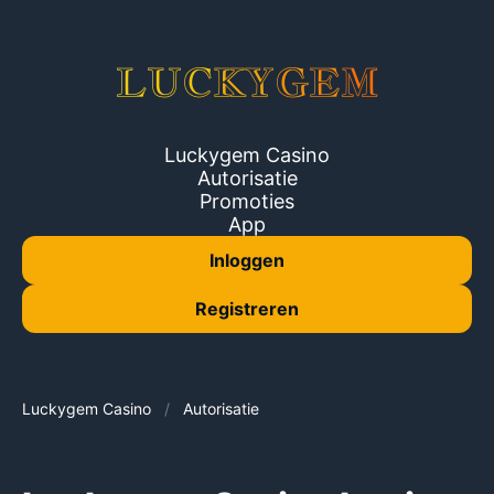
Luckygem Casino
Autorisatie
Promoties
App
Inloggen
Registreren
Luckygem Casino
/
Autorisatie