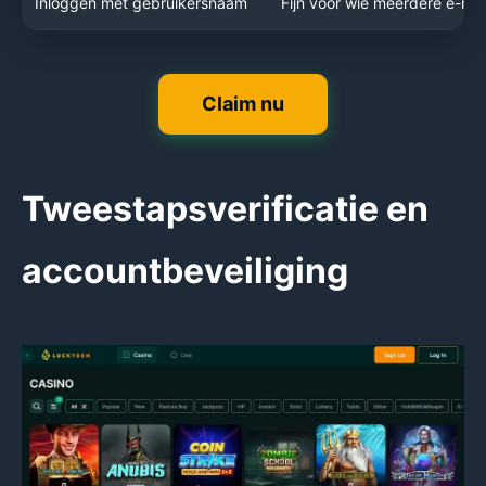
Inloggen met gebruikersnaam
Fijn voor wie meerdere e-mai
Claim nu
Tweestapsverificatie en
accountbeveiliging