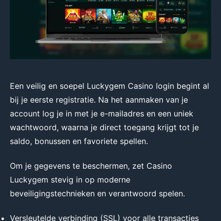
Een veilig en soepel Luckygem Casino login begint al
bij je eerste registratie. Na het aanmaken van je
account log je in met je e-mailadres en een uniek
wachtwoord, waarna je direct toegang krijgt tot je
saldo, bonussen en favoriete spellen.
Om je gegevens te beschermen, zet Casino
Luckygem stevig in op moderne
beveiligingstechnieken en verantwoord spelen.
Versleutelde verbinding (SSL) voor alle transacties