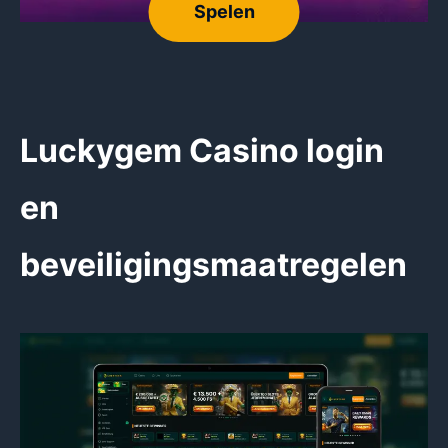
Spelen
Luckygem Casino login
en
beveiligingsmaatregelen