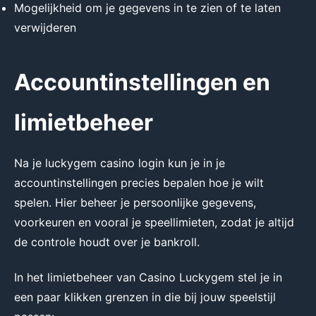
Mogelijkheid om je gegevens in te zien of te laten
verwijderen
Accountinstellingen en
limietbeheer
Na je luckygem casino login kun je in je
accountinstellingen precies bepalen hoe je wilt
spelen. Hier beheer je persoonlijke gegevens,
voorkeuren en vooral je speellimieten, zodat je altijd
de controle houdt over je bankroll.
In het limietbeheer van Casino Luckygem stel je in
een paar klikken grenzen in die bij jouw speelstijl