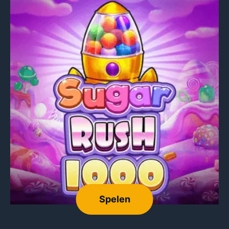
Spelen