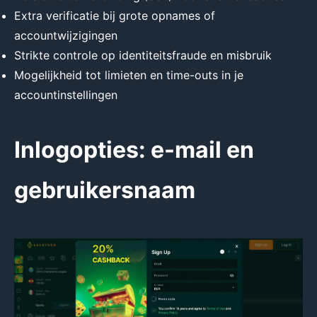
Extra verificatie bij grote opnames of
accountwijzigingen
Strikte controle op identiteitsfraude en misbruik
Mogelijkheid tot limieten en time-outs in je
accountinstellingen
Inlogopties: e-mail en
gebruikersnaam