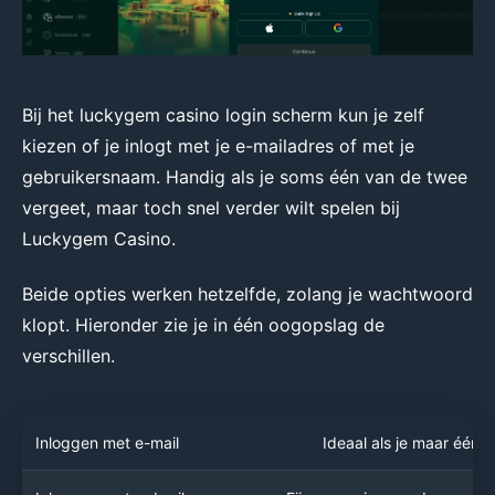
Bij het luckygem casino login scherm kun je zelf
kiezen of je inlogt met je e-mailadres of met je
gebruikersnaam. Handig als je soms één van de twee
vergeet, maar toch snel verder wilt spelen bij
Luckygem Casino.
Beide opties werken hetzelfde, zolang je wachtwoord
klopt. Hieronder zie je in één oogopslag de
verschillen.
Inloggen met e-mail
Ideaal als je maar één v