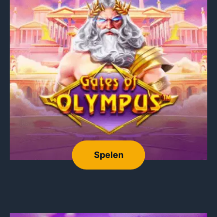
Spelen