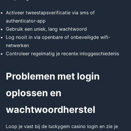
Activeer tweestapsverificatie via sms of
authenticator-app
Gebruik een uniek, lang wachtwoord
Log nooit in via openbare of onbeveiligde wifi-
netwerken
Controleer regelmatig je recente inloggeschiedenis
Problemen met login
oplossen en
wachtwoordherstel
Loop je vast bij de luckygem casino login en zie je