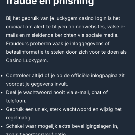
fraude en phishing
Bij het gebruik van je luckygem casino login is het
cruciaal om alert te blijven op nepwebsites, valse e-
mails en misleidende berichten via sociale media.
Fraudeurs proberen vaak je inloggegevens of
betaalinformatie te stelen door zich voor te doen als
Casino Luckygem.
Controleer altijd of je op de officiële inlogpagina zit
voordat je gegevens invult.
Deel je wachtwoord nooit via e-mail, chat of
telefoon.
Gebruik een uniek, sterk wachtwoord en wijzig het
regelmatig.
Schakel waar mogelijk extra beveiligingslagen in,
zoals tweestapsverificatie.