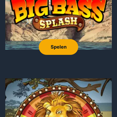
Spelen