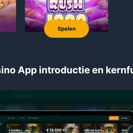
Spelen
no App introductie en kernf