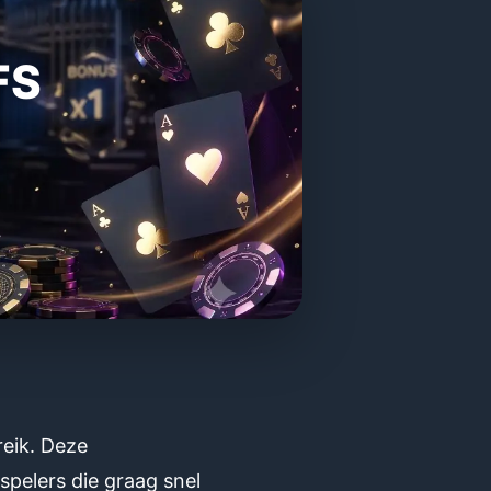
FS
reik. Deze
spelers die graag snel