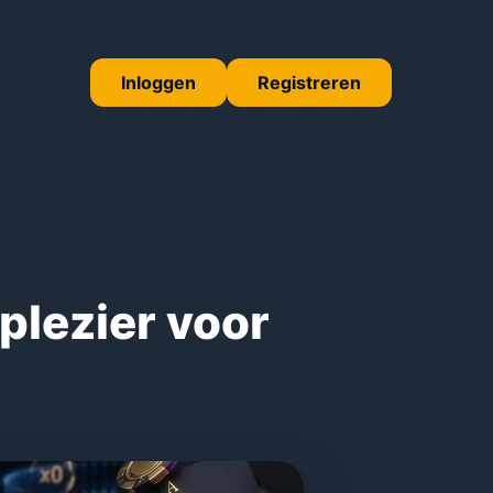
Inloggen
Registreren
plezier voor