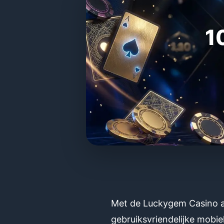
1
Met de Luckygem Casino ap
gebruiksvriendelijke mobie