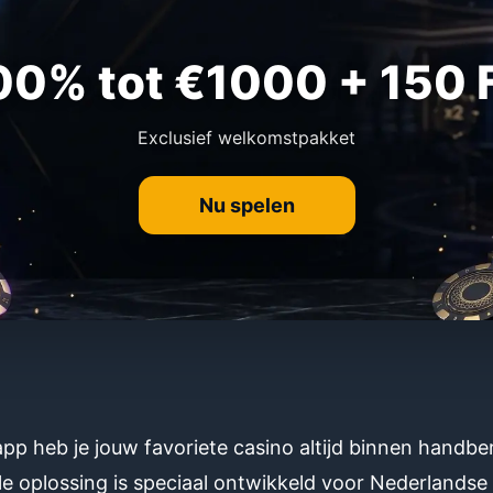
00% tot €1000 + 150 
Exclusief welkomstpakket
Nu spelen
p heb je jouw favoriete casino altijd binnen handbe
le oplossing is speciaal ontwikkeld voor Nederlandse 