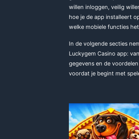
willen inloggen, veilig will
hoe je de app installeert 
welke mobiele functies he
In de volgende secties ne
Luckygem Casino app: van 
gegevens en de voordelen 
voordat je begint met spel