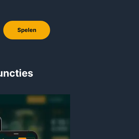
Spelen
uncties