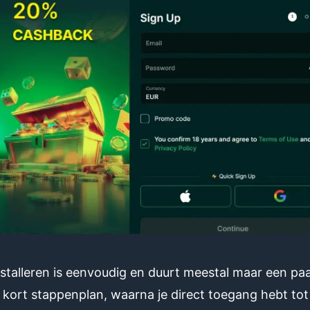
stalleren is eenvoudig en duurt meestal maar een pa
n kort stappenplan, waarna je direct toegang hebt tot