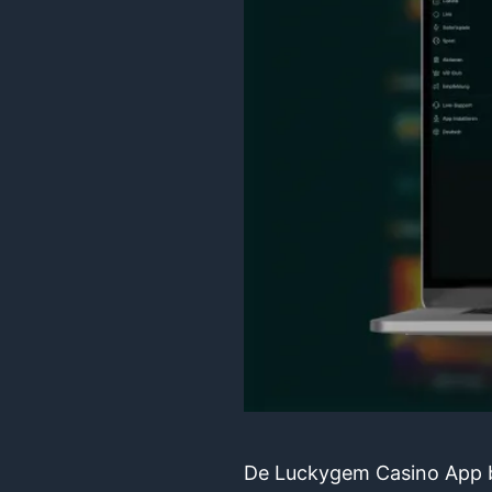
De Luckygem Casino App br