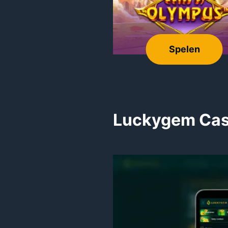
Spelen
Luckygem Casi