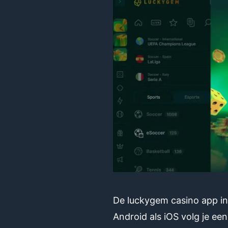
De luckygem casino app in
Android als iOS volg je ee