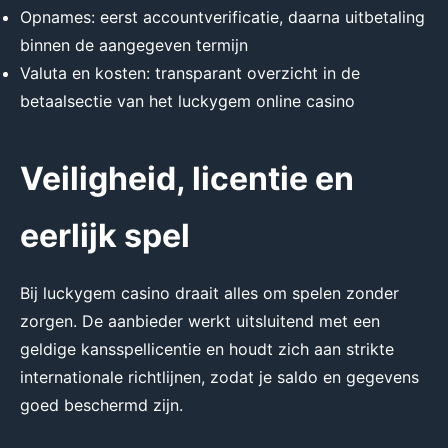
Opnames: eerst accountverificatie, daarna uitbetaling
binnen de aangegeven termijn
Valuta en kosten: transparant overzicht in de
betaalsectie van het luckygem online casino
Veiligheid, licentie en
eerlijk spel
Bij luckygem casino draait alles om spelen zonder
zorgen. De aanbieder werkt uitsluitend met een
geldige kansspellicentie en houdt zich aan strikte
internationale richtlijnen, zodat je saldo en gegevens
goed beschermd zijn.