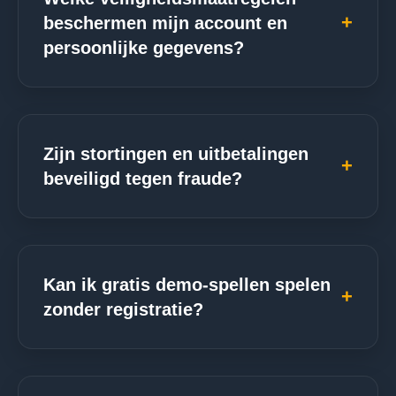
nieuwe speler eerlijke en transparante
beschermen mijn account en
uitslagen krijgt. Daarnaast wordt het platform
persoonlijke gegevens?
continu gemonitord om misbruik en
technische fouten te voorkomen.
Je account wordt beveiligd met moderne
SSL-encryptie, sterke wachtwoordvereisten
en extra verificatiestappen bij gevoelige
Zijn stortingen en uitbetalingen
acties. Persoonlijke gegevens worden strikt
beveiligd tegen fraude?
volgens privacyrichtlijnen opgeslagen en niet
gedeeld met derden zonder noodzaak.
Alle transacties bij Luckygem verlopen via
gecertificeerde betaalproviders met
versleutelde verbindingen, zodat je bank- en
Kan ik gratis demo-spellen spelen
kaartgegevens beschermd blijven. Het
zonder registratie?
systeem controleert bovendien verdachte
transacties om fraude tijdig te blokkeren.
Bij de meeste slots kun je direct een demo-
modus starten en gratis spelen zonder eerst