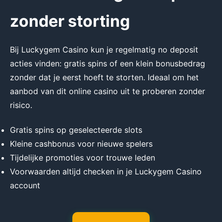
zonder storting
Bij Luckygem Casino kun je regelmatig no deposit
acties vinden: gratis spins of een klein bonusbedrag
zonder dat je eerst hoeft te storten. Ideaal om het
aanbod van dit online casino uit te proberen zonder
risico.
Gratis spins op geselecteerde slots
Kleine cashbonus voor nieuwe spelers
Tijdelijke promoties voor trouwe leden
Voorwaarden altijd checken in je Luckygem Casino
account