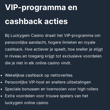
VIP-programma en
cashback acties
Bij Luckygem Casino draait het VIP-programma om
persoonlijke aandacht, hogere limieten en royale
cashback. Hoe actiever je speelt, hoe sneller je stijgt
in niveau en toegang krijgt tot exclusieve voordelen
die je niet in elk online casino vindt.
Wekelijkse cashback op nettoverlies
Persoonlijke VIP-host en snellere uitbetalingen
Speciale bonussen en toernooien voor high rollers
Extra voordelen voor trouwe spelers van het
luckygem online casino