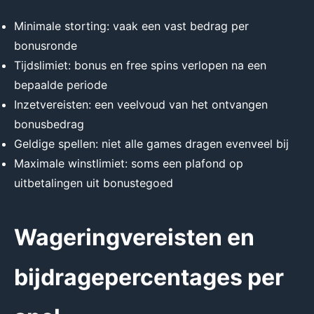
Minimale storting: vaak een vast bedrag per
bonusronde
Tijdslimiet: bonus en free spins verlopen na een
bepaalde periode
Inzetvereisten: een veelvoud van het ontvangen
bonusbedrag
Geldige spellen: niet alle games dragen evenveel bij
Maximale winstlimiet: soms een plafond op
uitbetalingen uit bonustegoed
Wageringvereisten en
bijdragepercentages per