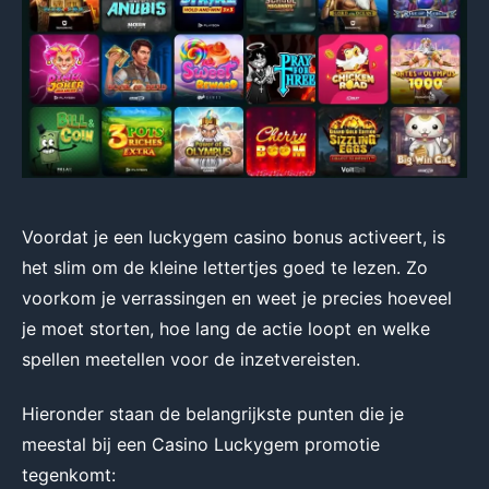
Voordat je een luckygem casino bonus activeert, is
het slim om de kleine lettertjes goed te lezen. Zo
voorkom je verrassingen en weet je precies hoeveel
je moet storten, hoe lang de actie loopt en welke
spellen meetellen voor de inzetvereisten.
Hieronder staan de belangrijkste punten die je
meestal bij een Casino Luckygem promotie
tegenkomt: