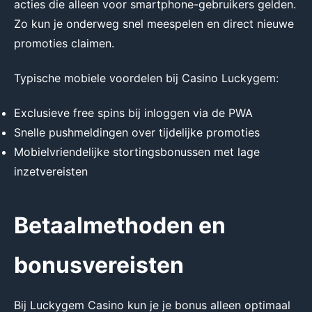
acties die alleen voor smartphone-gebruikers gelden.
Zo kun je onderweg snel meespelen en direct nieuwe
promoties claimen.
Typische mobiele voordelen bij Casino Luckygem:
Exclusieve free spins bij inloggen via de PWA
Snelle pushmeldingen over tijdelijke promoties
Mobielvriendelijke stortingsbonussen met lage
inzetvereisten
Betaalmethoden en
bonusvereisten
Bij Luckygem Casino kun je je bonus alleen optimaal