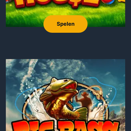
Spelen