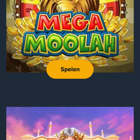
Spelen