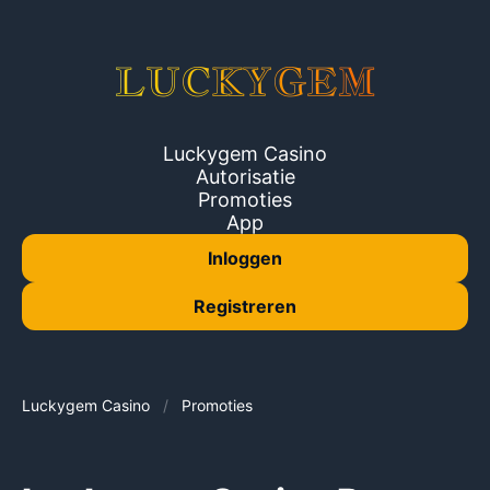
Luckygem Casino
Autorisatie
Promoties
App
Inloggen
Registreren
Luckygem Casino
/
Promoties