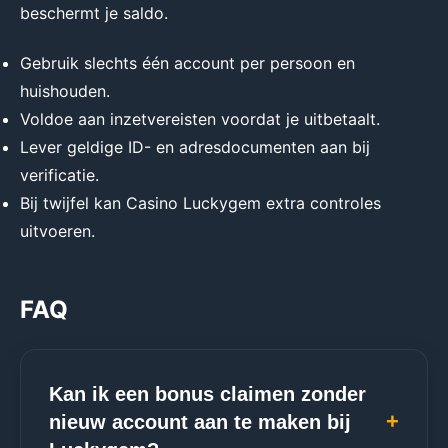
beschermt je saldo.
Gebruik slechts één account per persoon en
huishouden.
Voldoe aan inzetvereisten voordat je uitbetaalt.
Lever geldige ID- en adresdocumenten aan bij
verificatie.
Bij twijfel kan Casino Luckygem extra controles
uitvoeren.
FAQ
Kan ik een bonus claimen zonder
nieuw account aan te maken bij