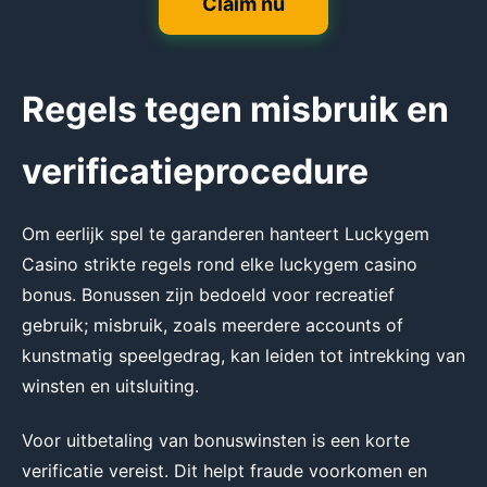
Claim nu
Regels tegen misbruik en
verificatieprocedure
Om eerlijk spel te garanderen hanteert Luckygem
Casino strikte regels rond elke luckygem casino
bonus. Bonussen zijn bedoeld voor recreatief
gebruik; misbruik, zoals meerdere accounts of
kunstmatig speelgedrag, kan leiden tot intrekking van
winsten en uitsluiting.
Voor uitbetaling van bonuswinsten is een korte
verificatie vereist. Dit helpt fraude voorkomen en