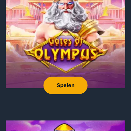
Spelen