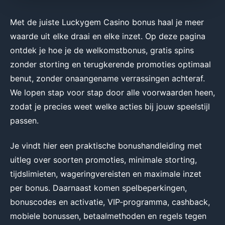
Met de juiste Luckygem Casino bonus haal je meer
waarde uit elke draai en elke inzet. Op deze pagina
ontdek je hoe je de welkomstbonus, gratis spins
zonder storting en terugkerende promoties optimaal
benut, zonder onaangename verrassingen achteraf.
We lopen stap voor stap door alle voorwaarden heen,
zodat je precies weet welke acties bij jouw speelstijl
passen.
Je vindt hier een praktische bonushandleiding met
uitleg over soorten promoties, minimale storting,
tijdslimieten, wageringvereisten en maximale inzet
per bonus. Daarnaast komen spelbeperkingen,
bonuscodes en activatie, VIP-programma, cashback,
mobiele bonussen, betaalmethoden en regels tegen